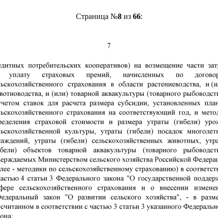
Страница №
8
из
66
: