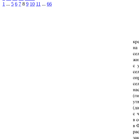
1
...
5
6
7
8
9
10
11
...
66