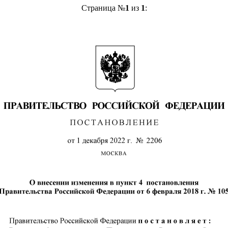
Страница №
1
из
1
: