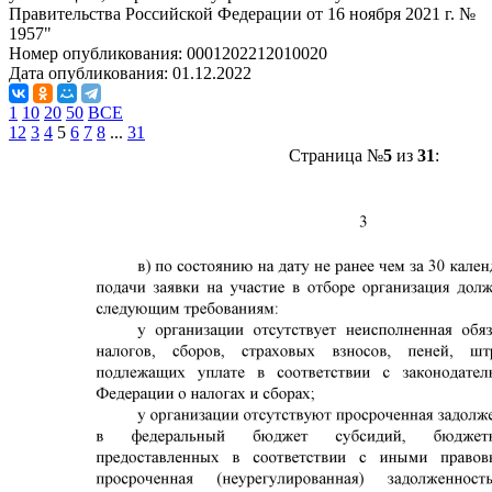
Правительства Российской Федерации от 16 ноября 2021 г. №
1957"
Номер опубликования:
0001202212010020
Дата опубликования:
01.12.2022
1
10
20
50
ВСЕ
1
2
3
4
5
6
7
8
...
31
Страница №
5
из
31
: