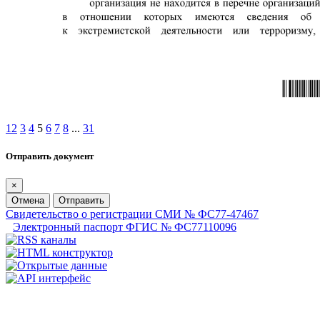
1
2
3
4
5
6
7
8
...
31
Отправить документ
×
Отмена
Отправить
Свидетельство о регистрации СМИ № ФС77-47467
Электронный паспорт ФГИС № ФС77110096