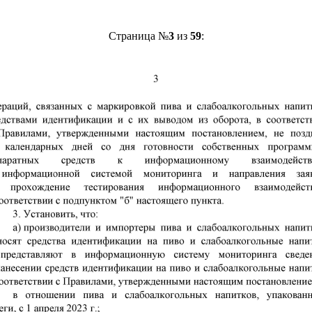
Страница №
3
из
59
: