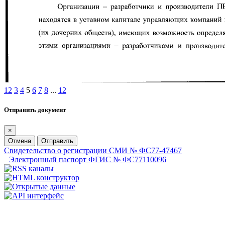
1
2
3
4
5
6
7
8
...
12
Отправить документ
×
Отмена
Отправить
Свидетельство о регистрации СМИ № ФС77-47467
Электронный паспорт ФГИС № ФС77110096