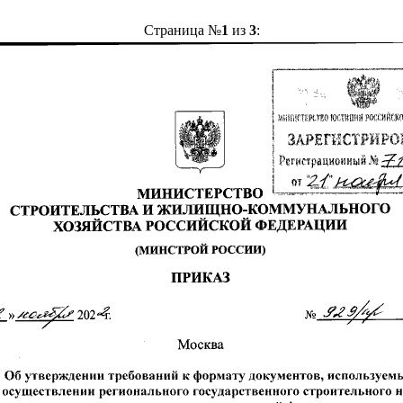
Страница №
1
из
3
: