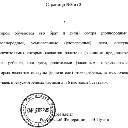
Страница №
3
из
3
: