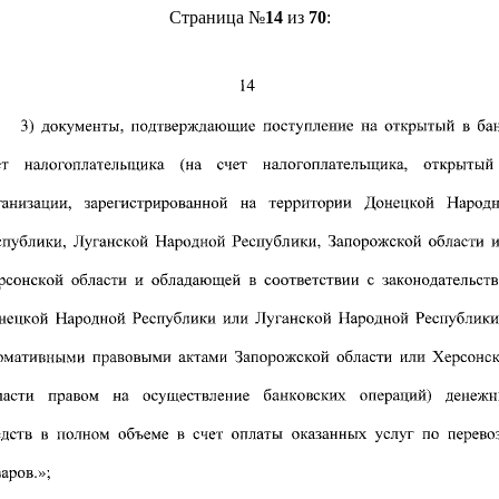
Страница №
14
из
70
: