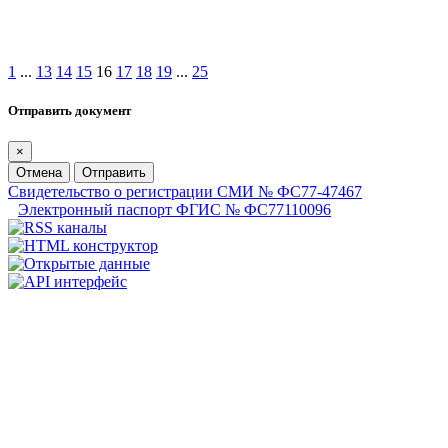
1
...
13
14
15
16
17
18
19
...
25
Отправить документ
×
Отмена
Отправить
Свидетельство о регистрации СМИ № ФС77-47467
Электронный паспорт ФГИС № ФС77110096