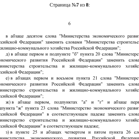
Страница №
7
из
8
: