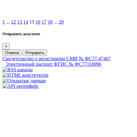
1
...
12
13
14
15
16
17
18
...
29
Отправить документ
×
Отмена
Отправить
Свидетельство о регистрации СМИ № ФС77-47467
Электронный паспорт ФГИС № ФС77110096