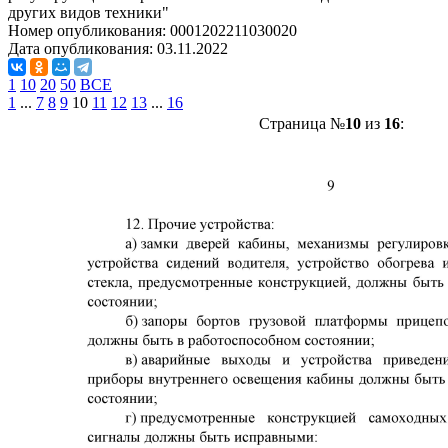
других видов техники"
Номер опубликования:
0001202211030020
Дата опубликования:
03.11.2022
1
10
20
50
ВСЕ
1
...
7
8
9
10
11
12
13
...
16
Страница №
10
из
16
: