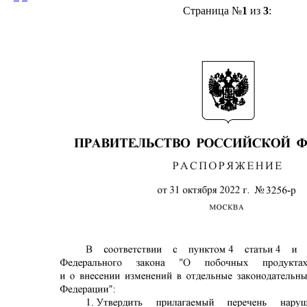
Страница №
1
из
3
: