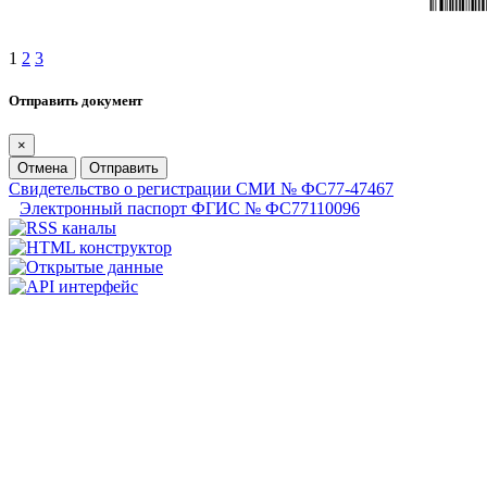
1
2
3
Отправить документ
×
Отмена
Отправить
Свидетельство о регистрации СМИ № ФС77-47467
Электронный паспорт ФГИС № ФС77110096