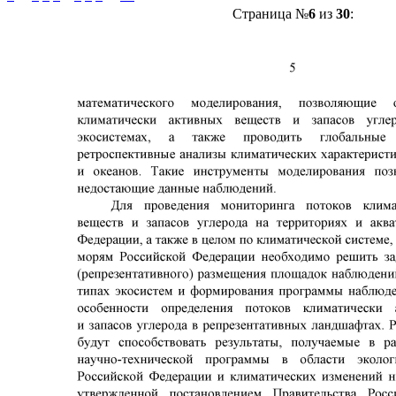
Страница №
6
из
30
: