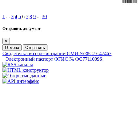
1
...
3
4
5
6
7
8
9
...
30
Отправить документ
×
Отмена
Отправить
Свидетельство о регистрации СМИ № ФС77-47467
Электронный паспорт ФГИС № ФС77110096