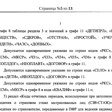
Страница №
5
из
13
: