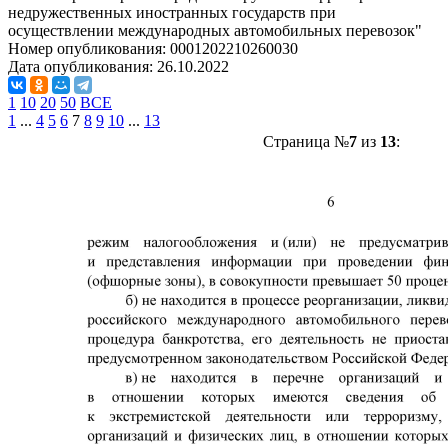
недружественных иностранных государств при
осуществлении международных автомобильных перевозок"
Номер опубликования:
0001202210260030
Дата опубликования:
26.10.2022
1
10
20
50
ВСЕ
1
...
4
5
6
7
8
9
10
...
13
Страница №
7
из
13
: