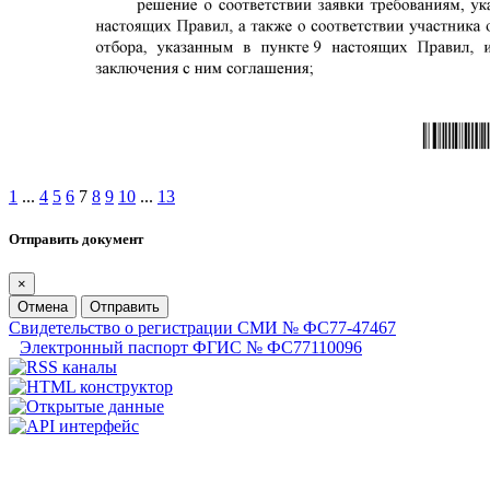
1
...
4
5
6
7
8
9
10
...
13
Отправить документ
×
Отмена
Отправить
Свидетельство о регистрации СМИ № ФС77-47467
Электронный паспорт ФГИС № ФС77110096