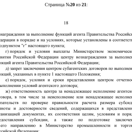
Страница №
20
из
21
: