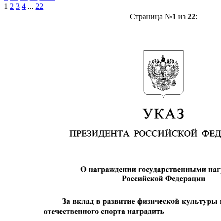
1
2
3
4
...
22
Страница №
1
из
22
: