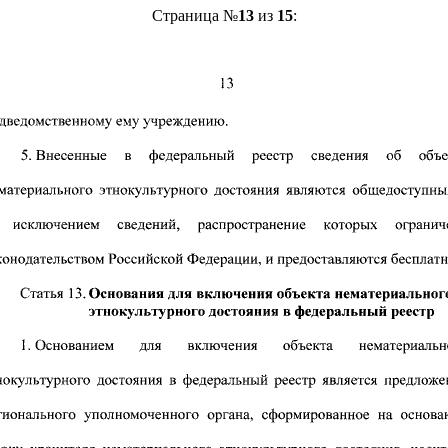
Страница №
13
из
15
: