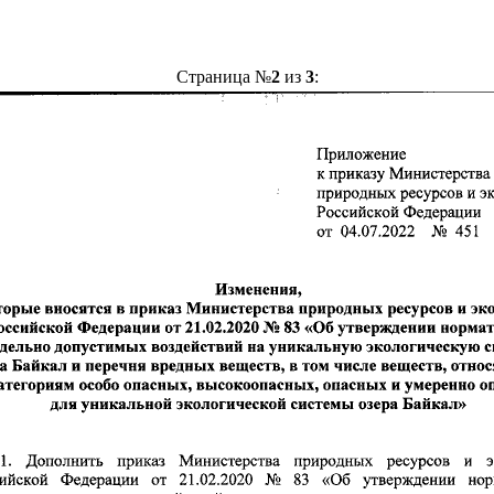
Страница №
2
из
3
: