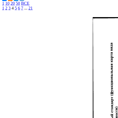
1
10
20
50
ВСЕ
1
2
3
4
5
6
7
...
21