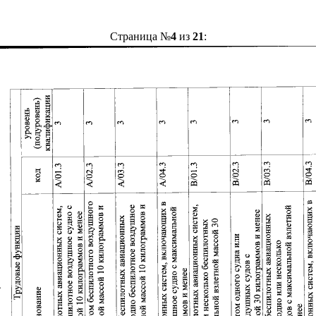
Страница №
4
из
21
: