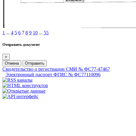
1
...
4
5
6
7
8
9
10
...
55
Отправить документ
×
Отмена
Отправить
Свидетельство о регистрации СМИ № ФС77-47467
Электронный паспорт ФГИС № ФС77110096