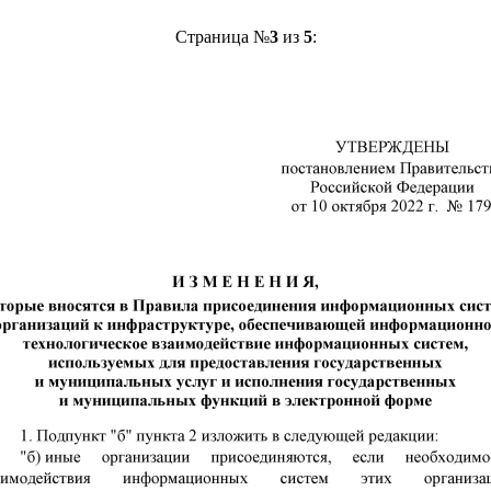
Страница №
3
из
5
: