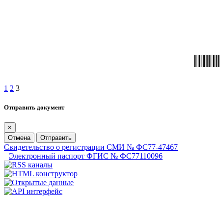
1
2
3
Отправить документ
×
Отмена
Отправить
Свидетельство о регистрации СМИ № ФС77-47467
Электронный паспорт ФГИС № ФС77110096