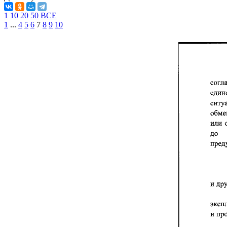
1
10
20
50
ВСЕ
1
...
4
5
6
7
8
9
10