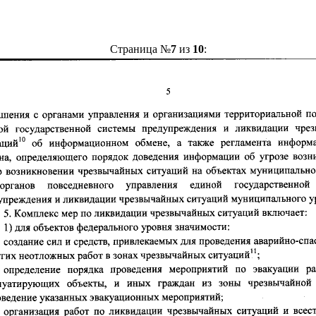
Страница №
7
из
10
: