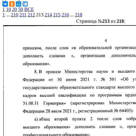
1
10
20
50
ВСЕ
1
...
210
211
212
213
214
215
216
...
218
Страница №
213
из
218
: