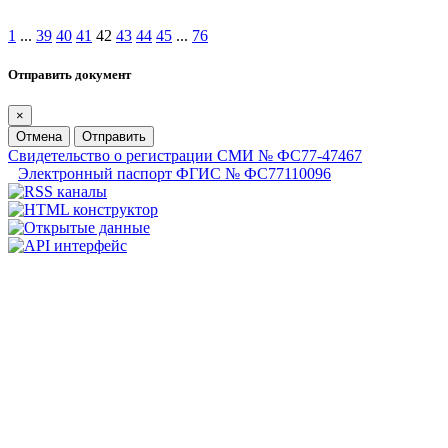
1
...
39
40
41
42
43
44
45
...
76
Отправить документ
×
Отмена
Отправить
Свидетельство о регистрации СМИ № ФС77-47467
Электронный паспорт ФГИС № ФС77110096