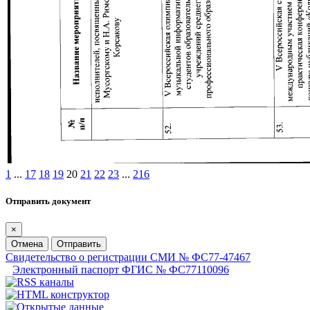
1
...
17
18
19
20
21
22
23
...
216
Отправить документ
×
Отмена
Отправить
Свидетельство о регистрации СМИ № ФС77-47467
Электронный паспорт ФГИС № ФС77110096