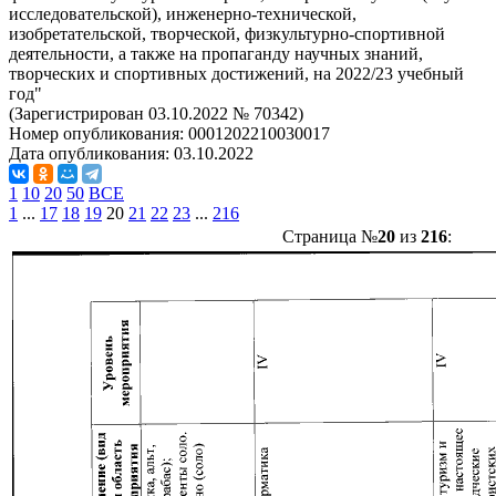
исследовательской), инженерно-технической,
изобретательской, творческой, физкультурно-спортивной
деятельности, а также на пропаганду научных знаний,
творческих и спортивных достижений, на 2022/23 учебный
год"
(Зарегистрирован 03.10.2022 № 70342)
Номер опубликования:
0001202210030017
Дата опубликования:
03.10.2022
1
10
20
50
ВСЕ
1
...
17
18
19
20
21
22
23
...
216
Страница №
20
из
216
: