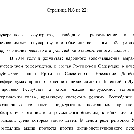
Страница №
6
из
22
: