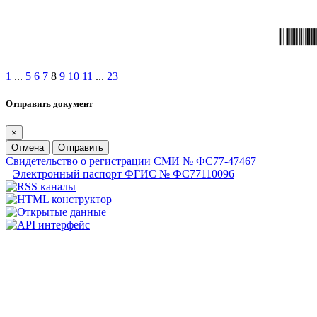
1
...
5
6
7
8
9
10
11
...
23
Отправить документ
×
Отмена
Отправить
Свидетельство о регистрации СМИ № ФС77-47467
Электронный паспорт ФГИС № ФС77110096