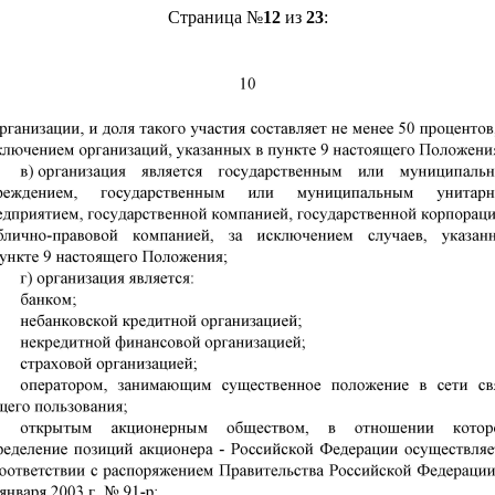
Страница №
12
из
23
: