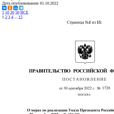
Дата опубликования:
01.10.2022
1
10
20
50
ВСЕ
1
2
3
4
...
15
Страница №
1
из
15
: