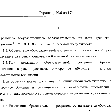
Страница №
4
из
17
: