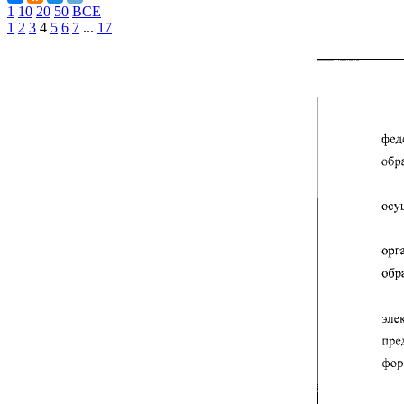
1
10
20
50
ВСЕ
1
2
3
4
5
6
7
...
17