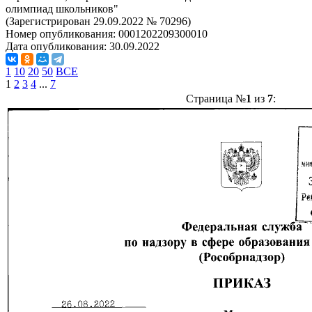
олимпиад школьников"
(Зарегистрирован 29.09.2022 № 70296)
Номер опубликования:
0001202209300010
Дата опубликования:
30.09.2022
1
10
20
50
ВСЕ
1
2
3
4
...
7
Страница №
1
из
7
: