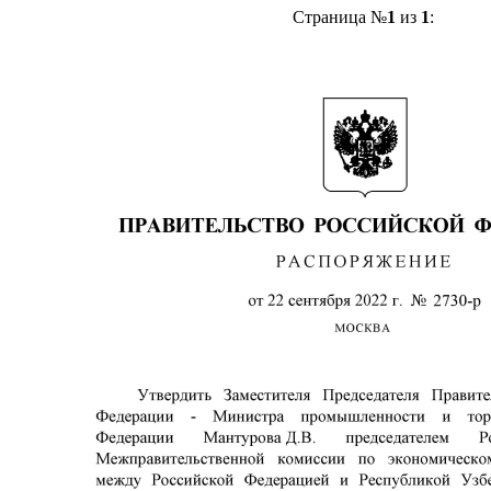
Страница №
1
из
1
: