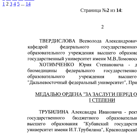
1
2
3
4
5
...
14
Страница №
2
из
14
: