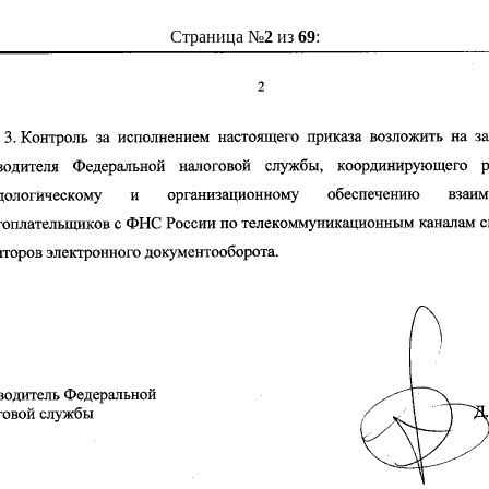
Страница №
2
из
69
: