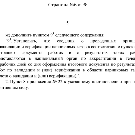
Страница №
6
из
6
: