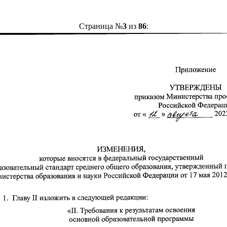
Страница №
3
из
86
: