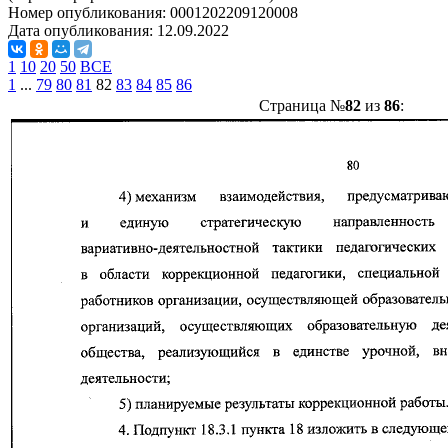
Номер опубликования:
0001202209120008
Дата опубликования:
12.09.2022
1
10
20
50
ВСЕ
1
...
79
80
81
82
83
84
85
86
Страница №
82
из
86
: