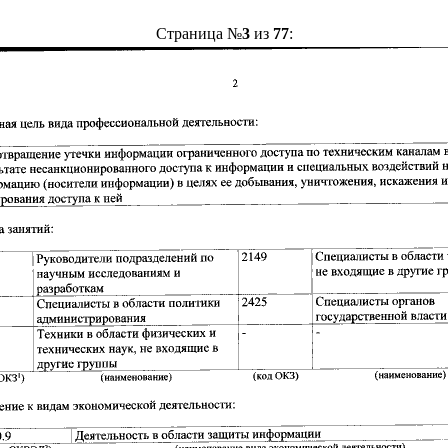
Страница №
3
из
77
: