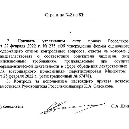
Страница №
2
из
63
: