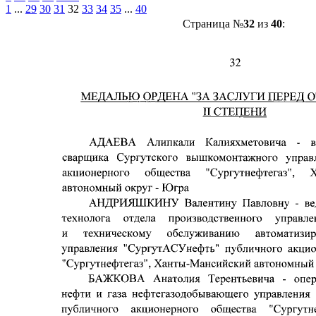
1
...
29
30
31
32
33
34
35
...
40
Страница №
32
из
40
: