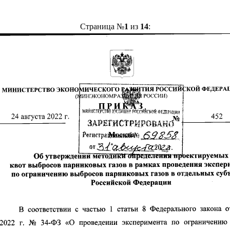
Страница №
1
из
14
: