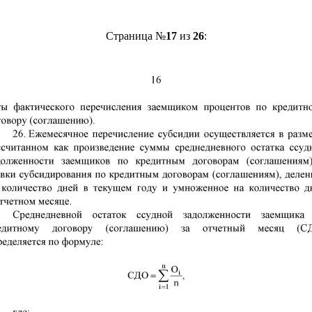
Страница №
17
из
26
: