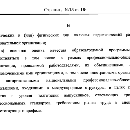
Страница №
18
из
18
: