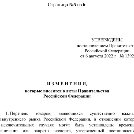
Страница №
5
из
6
: