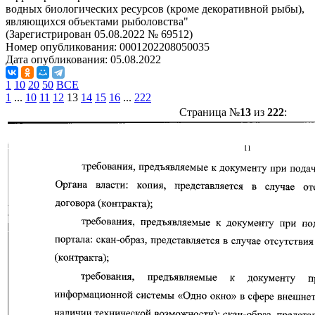
водных биологических ресурсов (кроме декоративной рыбы),
являющихся объектами рыболовства"
(Зарегистрирован 05.08.2022 № 69512)
Номер опубликования:
0001202208050035
Дата опубликования:
05.08.2022
1
10
20
50
ВСЕ
1
...
10
11
12
13
14
15
16
...
222
Страница №
13
из
222
: