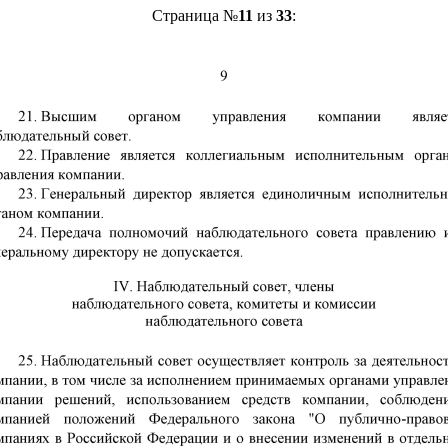
Страница №
11
из
33
: