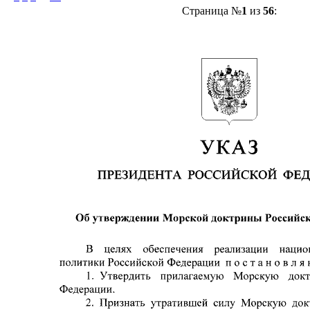
Страница №
1
из
56
: